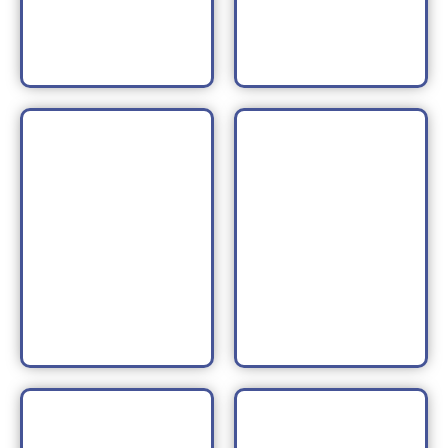
Ácido Hialurónico
Plasma Rico en
Plaquetas
CONOCE MÁS
CONOCE MÁS
Hilos Tensores
Skinlight System